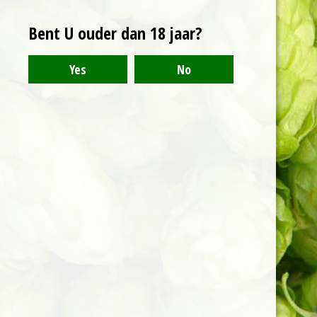
Bent U ouder dan 18 jaar?
Kvk nummer: 88258165
Btw nummer: NL864555921B01
Bank: NL85INGB0718052145
Deze website gebruikt cookies voor analyse-
doeleinden en/of het tonen van advertenties.
© 2022 Bierhandel Wouw
Door gebruik te blijven maken van de site gaat