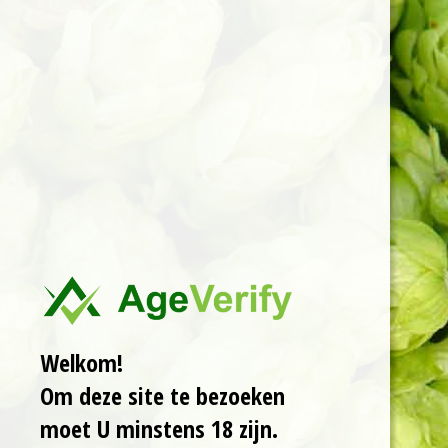
BierhandelWouw
Ga
direct
naar
de
Arpus: Non
hoofdinhoud
Alcoholic
DDH Vic
Secret x Citra
44cl (NA IPA)
€ 4,50
In
Welkom!
winkelwagen
Om deze site te bezoeken
moet U minstens 18 zijn.