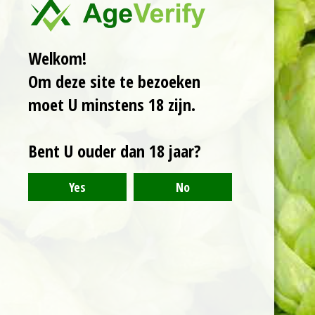
Een smoothie sour
Welkom!
van 8%. Deze gelato
Om deze site te bezoeken
Xtreme bevat mango,
passievrucht, roze
moet U minstens 18 zijn.
guave, kokos en
amandel. Deze
Bent U ouder dan 18 jaar?
combinatie zorgt voor
een tropisch, zuur en
zoet geheel.