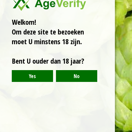
met citroengras heeft
duidelijke citrustonen.
Zacht bitter met een
Welkom!
lichte kruidigheid,
Om deze site te bezoeken
mooi in balans.
moet U minstens 18 zijn.
Bent U ouder dan 18 jaar?