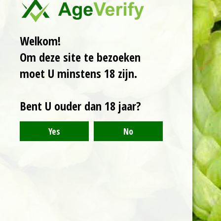
een zachte body en
lichte troebelheid, in
combinatie met Citra,
Welkom!
Loral en Sabro geven
Om deze site te bezoeken
dit bier tropische
tonen. Heerlijk
moet U minstens 18 zijn.
doordrinkbaar met
slechts 5% alcohol.
Bent U ouder dan 18 jaar?