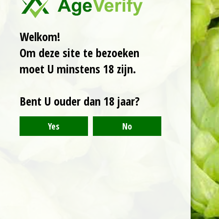
van haver, intense
tropische aroma's en
smaken en in de
Welkom!
afdronk een subtiele
Om deze site te bezoeken
hint van kokos.
moet U minstens 18 zijn.
Bent U ouder dan 18 jaar?