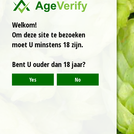
ananas en frisse
citrus. Een zijdezachte
body zoals we van
Welkom!
Lost gewenst zijn.
Om deze site te bezoeken
moet U minstens 18 zijn.
Bent U ouder dan 18 jaar?