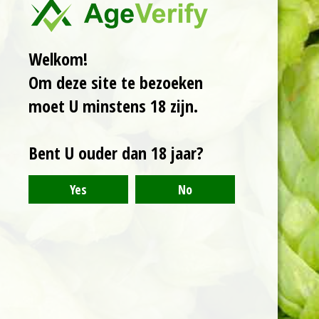
Een amber/red ale van
4,9%. Helder, maar
Welkom!
toch een stevige body
Om deze site te bezoeken
met volle smaken en
tonen van chocolade.
moet U minstens 18 zijn.
Een moutig zoetje en
een lichte fruitigheid.
Bent U ouder dan 18 jaar?