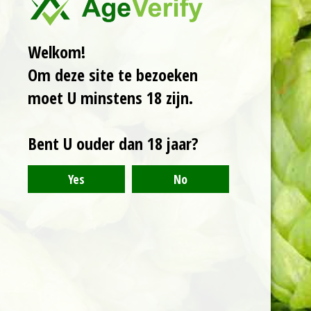
Een Belgische strong
dark ale van 9,5%. Een
Welkom!
combinatie tussen
Om deze site te bezoeken
een dubbel en een
guadrupel. Het
moet U minstens 18 zijn.
combineert de
doordrinkbaarheid en
Bent U ouder dan 18 jaar?
donkerheid met de
diepte en complexiteit
van een quadrupel.
Gevaarlijk
doordrinkbaar.