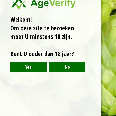
Welkom!
Een collab van een
bont gezelschap. Een
Om deze site te bezoeken
decadente vloeibare
moet U minstens 18 zijn.
kersenbonbon van
9,5%. Zacht, rijk en
zoet.
Bent U ouder dan 18 jaar?