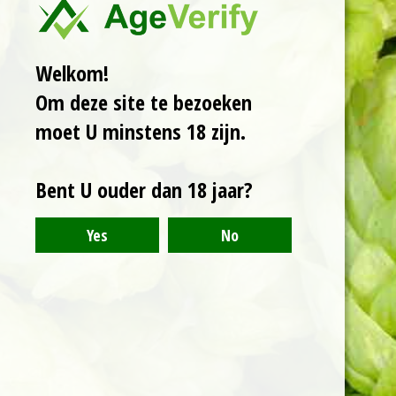
Een flanders red ale
van 9% die 23
maanden op
Welkom!
eikenvaten heeft
gelegen. Een complex
Om deze site te bezoeken
bier dat van sherry
moet U minstens 18 zijn.
achtige zoetheid naar
rode wijn complexiteit
gaat. En daarbij ook
Bent U ouder dan 18 jaar?
nog een zuurtje van
de wilde vergisting.
Een bier om rustig
van te genieten.