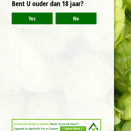
Bent U ouder dan 18 jaar?
Een romige sour van
4,5% met intens fruit,
zachte kokos en frisse
zuren.
Kvk nummer: 88258165
Deze website gebruikt cookies voor analyse-
Btw nummer: NL864555921B01
doeleinden en/of het tonen van advertenties.
Door gebruik te blijven maken van de site gaat
Bank: NL85INGB0718052145
u hiermee akkoord.
© 2022 Bierhandel Wouw
Powered by
JouwWeb
Akkoord