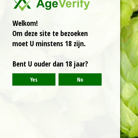
De smoothie sours
van Pulfer. Een romig
bier van 6% dat
Welkom!
tussen bier en dessert
Om deze site te bezoeken
balanceert. Een frisse
citrustoets, in
moet U minstens 18 zijn.
combinatie met rijp
fruit en een zoete
toets. Een dik
Bent U ouder dan 18 jaar?
mondgevoel wat
perfect samengaat
met de licht zure
tonen.