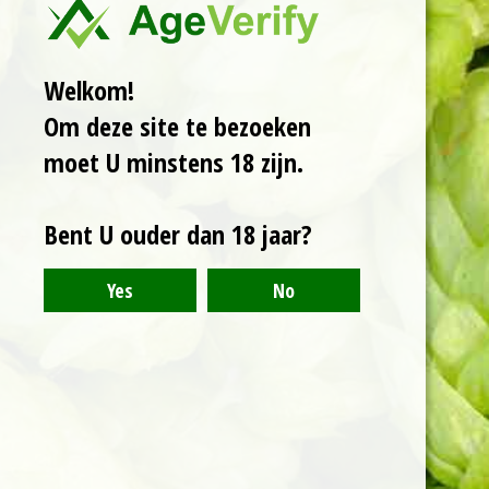
Deze NEIPA van 5,5%
legt de focus op
Nieuw-Zeelandse
Welkom!
hopsoorten. Motueka
voor aroma's van
Om deze site te bezoeken
limoen en citruszest,
moet U minstens 18 zijn.
Kohatu zorgt voor
kruidigheid en
tropisch fruit, terwijl
Bent U ouder dan 18 jaar?
Nelson Sauvin tonen
van kruisbessen en
witte druif brengt.