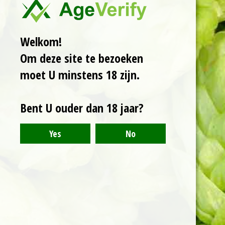
Een Double IPA van
8%. Troebel, met
aroma's van mango,
Welkom!
limoen, passievrucht
en citrus. Een mooie
Om deze site te bezoeken
balans van bitterheid
moet U minstens 18 zijn.
en zoetheid.
Bent U ouder dan 18 jaar?