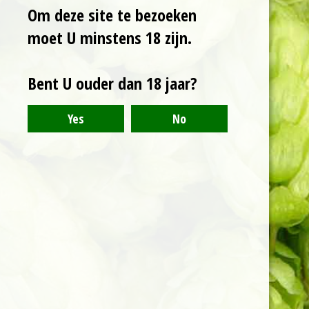
Om deze site te bezoeken
expertise IPA's zijn.
Het resultaat is een
moet U minstens 18 zijn.
Triple IPA van 10,2%.
Een troebel
Bent U ouder dan 18 jaar?
oranje/gelig bier met
aroma's van
passiefruit, limoen,
perziek en ananas. De
hoppige afdronk met
een zijdezacht
mondgevoel maakt
het aangenaam en
doordrinkbaar.