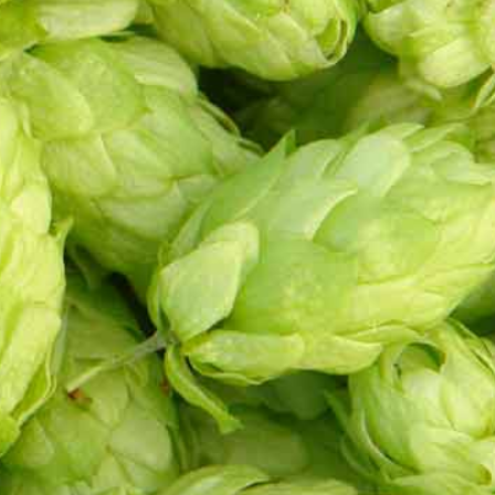
gen
lade reep van 12%. Lost doet het
ade, dik en romig. Een heerlijk