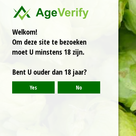
Welkom!
Om deze site te bezoeken
moet U minstens 18 zijn.
Bent U ouder dan 18 jaar?