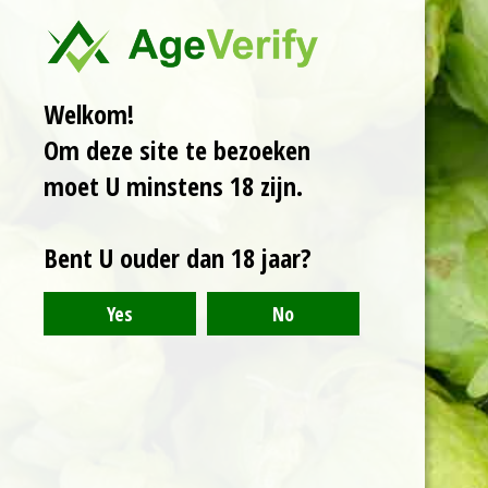
Welkom!
Om deze site te bezoeken
moet U minstens 18 zijn.
Bent U ouder dan 18 jaar?