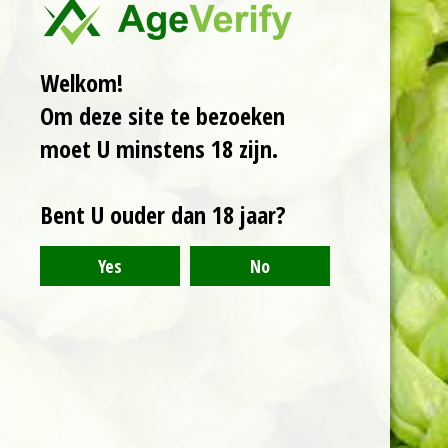
Wicklow Wolf.
Gebrouwen met Ierse
haver, koffie en
Welkom!
chocolade mouten.
Om deze site te bezoeken
Vanille, koffie en
chocolade tonen. Vol
moet U minstens 18 zijn.
van smaak, ondanks
zijn lage percentage.
Bent U ouder dan 18 jaar?