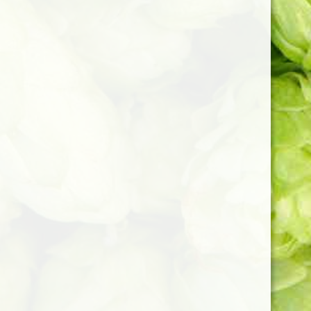
Kvk nummer: 88258165
Btw nummer: NL864555921B01
Bank: NL85INGB0718052145
© 2022 Bierhandel Wouw
Powered by
JouwWeb
Deze website gebruikt cookies voor analyse-
doeleinden en/of het tonen van advertenties.