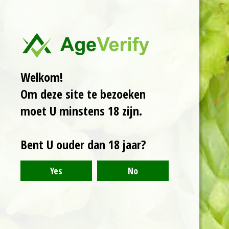
brouwerij Zomerdijk
Brewing &
Blending.
Het is een
wild ale, wat betekent
dat het bier gist met
wilde soorten gist in
Welkom!
plaats van
Om deze site te bezoeken
gecontroleerde
moet U minstens 18 zijn.
gistsoorten.
Randjena
is een eerbetoon aan
de vrouw van een van
Bent U ouder dan 18 jaar?
de eigenaren van
Zomerdijk.
Het bier
heeft een unieke
smaakprofiel,
beschreven als funky,
fruitig, fris en wat
bitter.