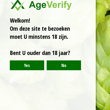
Tonen van
geroosterde mout en
kandij. Kruidig door
Welkom!
gebruik van
Om deze site te bezoeken
specerijen zoals
steranijs en kaneel.
moet U minstens 18 zijn.
BBD: 11-2025
Bent U ouder dan 18 jaar?