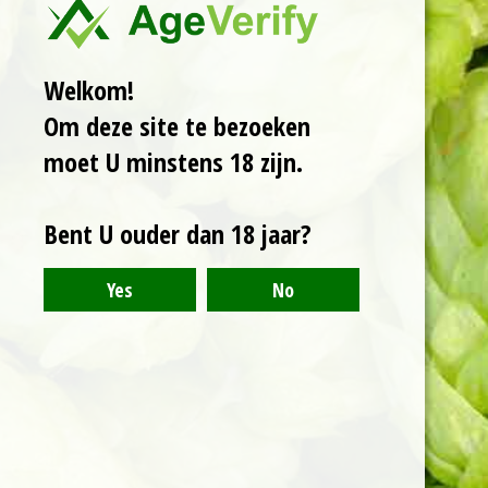
koude avonden.
Redelijk zwaar met
zijn 9,1%. Gelagerd op
Welkom!
eikenhouten
Om deze site te bezoeken
snippers, die in de
afdronk
moet U minstens 18 zijn.
voorbijkomen. Verder
een zoet en rijk bier,
Bent U ouder dan 18 jaar?
kruidig en volmoutig.