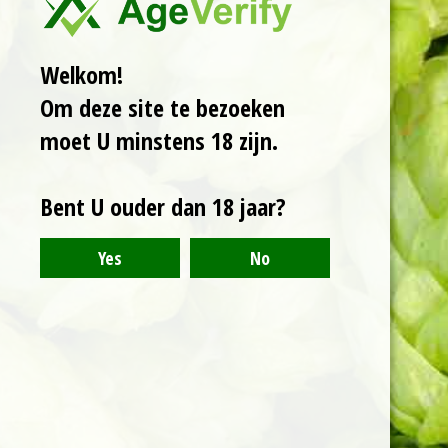
Een collab tussen
mederij Marcus en
Elegast. Dit is een mix
Welkom!
tussen een mede en
Om deze site te bezoeken
een cider, een cyser.
Het resultaat is droog,
moet U minstens 18 zijn.
fruitig met een
honingafdronk
zonder bubbels. Deze
Bent U ouder dan 18 jaar?
cyser is 10,6%