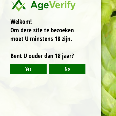
Helmondse Belloni
koffie. Heerlijke
combinatie van de
Welkom!
zoete mede met tonen
Om deze site te bezoeken
van koffie en een
randje vanille.
moet U minstens 18 zijn.
Bent U ouder dan 18 jaar?